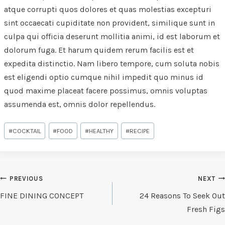
atque corrupti quos dolores et quas molestias excepturi
sint occaecati cupiditate non provident, similique sunt in
culpa qui officia deserunt mollitia animi, id est laborum et
dolorum fuga. Et harum quidem rerum facilis est et
expedita distinctio. Nam libero tempore, cum soluta nobis
est eligendi optio cumque nihil impedit quo minus id
quod maxime placeat facere possimus, omnis voluptas
assumenda est, omnis dolor repellendus.
Post
#
COCKTAIL
#
FOOD
#
HEALTHY
#
RECIPE
Tags:
POST
PREVIOUS
NEXT
NAVIGATION
FINE DINING CONCEPT
24 Reasons To Seek Out
Fresh Figs